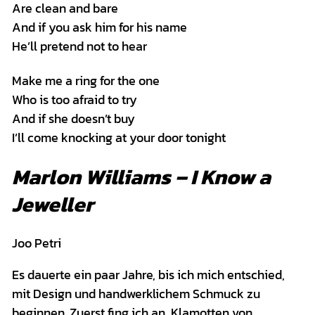
Are clean and bare
And if you ask him for his name
He’ll pretend not to hear
Make me a ring for the one
Who is too afraid to try
And if she doesn’t buy
I’ll come knocking at your door tonight
Marlon Williams – I Know a
Jeweller
Joo Petri
Es dauerte ein paar Jahre, bis ich mich entschied,
mit Design und handwerklichem Schmuck zu
beginnen. Zuerst fing ich an, Klamotten von