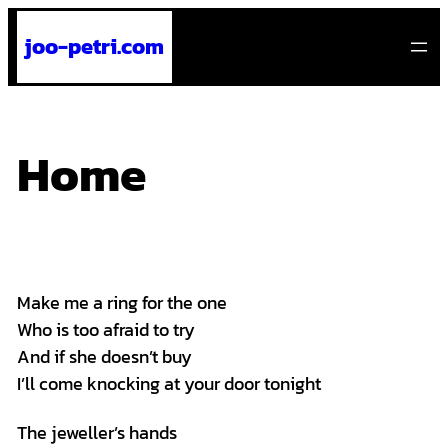
Skip
joo-petri.com
to
content
Home
Make me a ring for the one
Who is too afraid to try
And if she doesn’t buy
I’ll come knocking at your door tonight
The jeweller’s hands